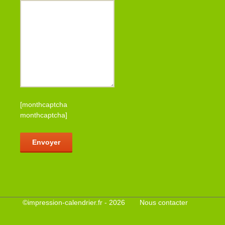
[monthcaptcha
monthcaptcha]
Veuillez laisser ce champ vide.
©
impression-calendrier.fr
- 2026
Nous contacter