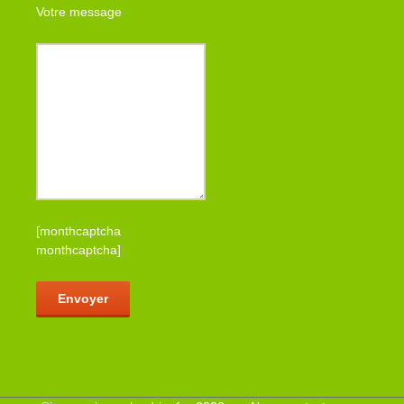
Votre message
[monthcaptcha
monthcaptcha]
Veuillez laisser ce champ vide.