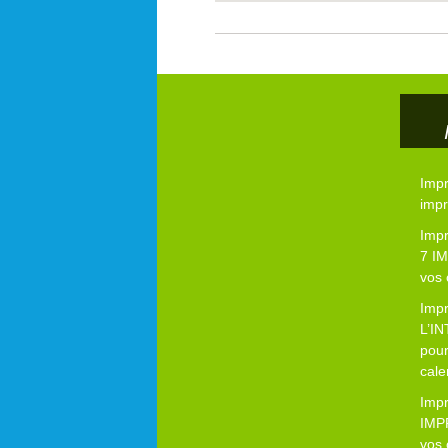
Imp
impr
Imp
7 I
vos 
Impr
L’I
pour
cale
Imp
IMP
vos 