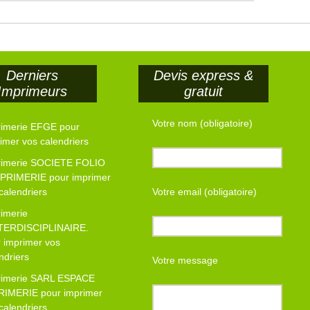
Derniers
Devis express &
Imprimeurs
gratuit
Votre nom (obligatoire)
rimerie EFGE pour
imer vos calendriers
rimerie SOCIETE FOLIO
MPRIMERIE pour imprimer
calendriers
Votre email (obligatoire)
imerie
NTERDISCIPLINAIRE.
 imprimer vos
ndriers
Votre message
rimerie SARL ESPACE
RIMERIE pour imprimer
calendriers