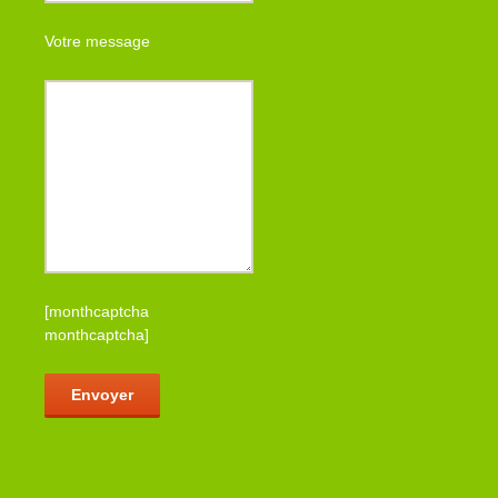
Votre message
[monthcaptcha
monthcaptcha]
Veuillez laisser ce champ vide.