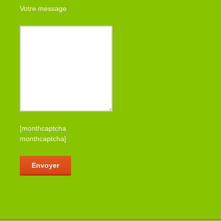
Votre message
[monthcaptcha
monthcaptcha]
Veuillez laisser ce champ vide.