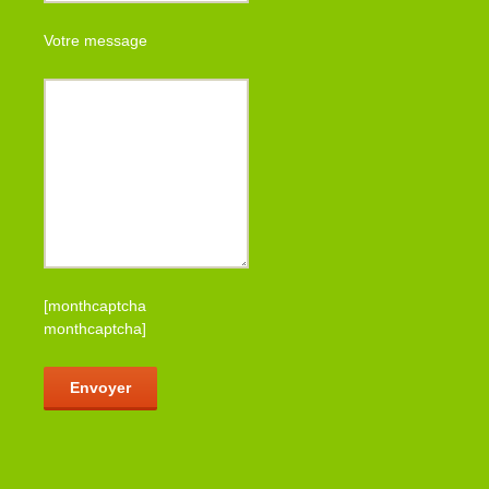
Votre message
[monthcaptcha
monthcaptcha]
Veuillez laisser ce champ vide.